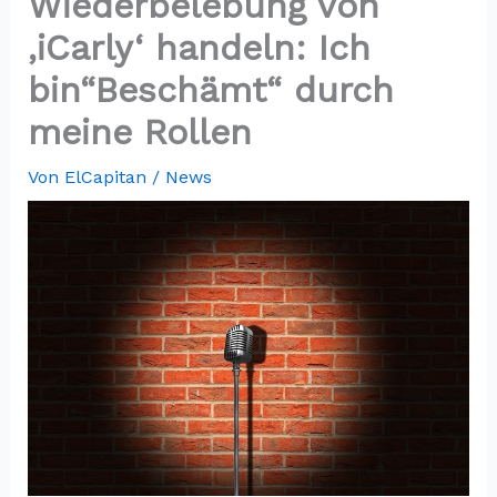
Wiederbelebung von
‚iCarly‘ handeln: Ich
bin“Beschämt“ durch
meine Rollen
Von
ElCapitan
/
News