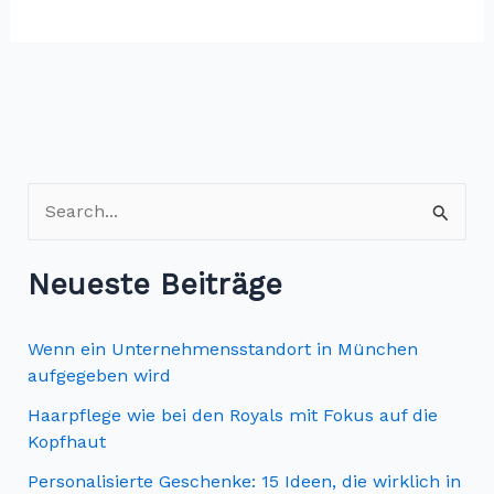
S
u
c
Neueste Beiträge
h
e
Wenn ein Unternehmensstandort in München
n
aufgegeben wird
n
Haarpflege wie bei den Royals mit Fokus auf die
Kopfhaut
a
c
Personalisierte Geschenke: 15 Ideen, die wirklich in