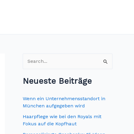
S
u
c
Neueste Beiträge
h
e
Wenn ein Unternehmensstandort in
n
München aufgegeben wird
n
Haarpflege wie bei den Royals mit
Fokus auf die Kopfhaut
a