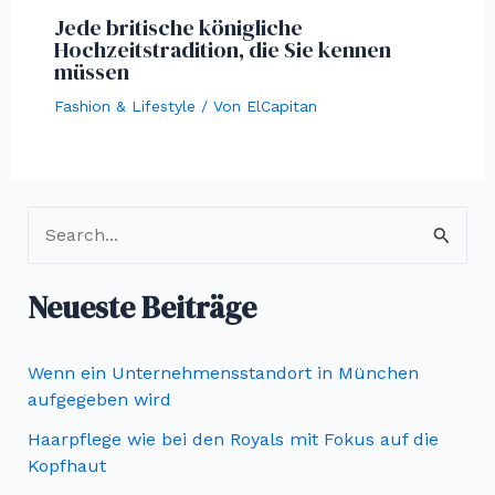
Jede britische königliche
Hochzeitstradition, die Sie kennen
müssen
Fashion & Lifestyle
/ Von
ElCapitan
S
u
c
Neueste Beiträge
h
e
Wenn ein Unternehmensstandort in München
n
aufgegeben wird
n
Haarpflege wie bei den Royals mit Fokus auf die
Kopfhaut
a