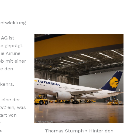
entwicklung
 AG
ist
e geprägt.
e Airline
b mit einer
te den
n
kehrs.
 eine der
ort
ein, was
tart von
r
s
Thomas Stumph » Hinter den