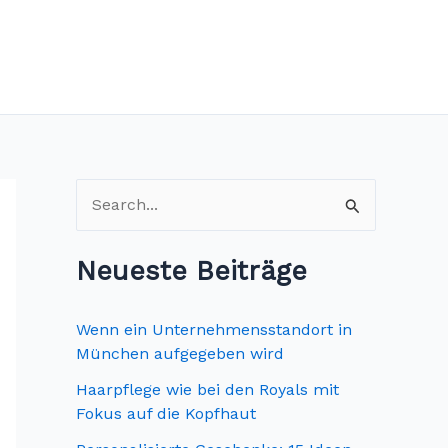
S
u
c
Neueste Beiträge
h
e
Wenn ein Unternehmensstandort in
n
München aufgegeben wird
n
Haarpflege wie bei den Royals mit
Fokus auf die Kopfhaut
a