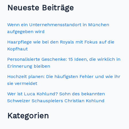
c
Neueste Beiträge
h
e
Wenn ein Unternehmensstandort in München
n
aufgegeben wird
n
Haarpflege wie bei den Royals mit Fokus auf die
Kopfhaut
a
c
Personalisierte Geschenke: 15 Ideen, die wirklich in
Erinnerung bleiben
h
Hochzeit planen: Die häufigsten Fehler und wie ihr
:
sie vermeidet
Wer ist Luca Kohlund? Sohn des bekannten
Schweizer Schauspielers Christian Kohlund
Kategorien