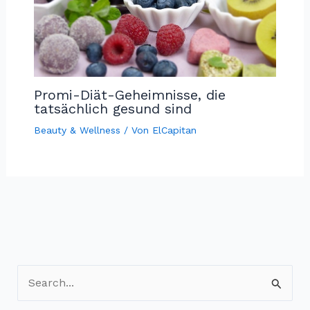
Promi-Diät-Geheimnisse, die
tatsächlich gesund sind
Beauty & Wellness
/ Von
ElCapitan
S
u