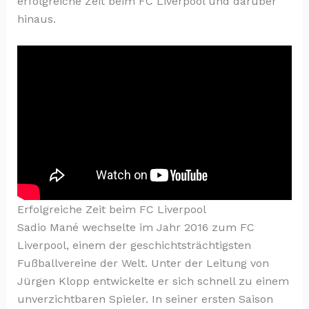
erfolgreiche Zeit beim FC Liverpool und darüber
hinaus.
Erfolgreiche Zeit beim FC Liverpool
Sadio Mané wechselte im Jahr 2016 zum FC
Liverpool, einem der geschichtsträchtigsten
Fußballvereine der Welt. Unter der Leitung von
Jürgen Klopp entwickelte er sich schnell zu einem
unverzichtbaren Spieler. In seiner ersten Saison