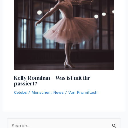
Kelly Ronahan – Was ist mit ihr
passiert?
Celebs / Menschen
,
News
/ Von
Promiflash
S