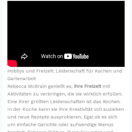
Hobbys und Freizeit: Leidenschaft für Kochen und
Gartenarbeit
Rebecca McBrain genießt es,
ihre Freizeit
mit
Aktivitäten zu verbringen, die sie wirklich erfüllen.
Eine ihrer größten Leidenschaften ist das
Kochen
.
In der Küche kann sie ihre Kreativität voll ausleben
und neue Rezepte ausprobieren. Egal ob es sich
um einfache Gerichte oder aufwendige Menüs