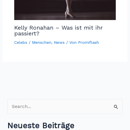
Kelly Ronahan – Was ist mit ihr
passiert?
Celebs / Menschen
,
News
/ Von
Promiflash
S
u
c
Neueste Beiträge