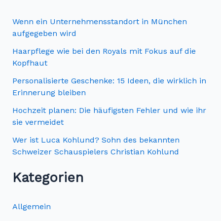
h
e
Wenn ein Unternehmensstandort in München
n
aufgegeben wird
n
Haarpflege wie bei den Royals mit Fokus auf die
Kopfhaut
a
c
Personalisierte Geschenke: 15 Ideen, die wirklich in
Erinnerung bleiben
h
Hochzeit planen: Die häufigsten Fehler und wie ihr
:
sie vermeidet
Wer ist Luca Kohlund? Sohn des bekannten
Schweizer Schauspielers Christian Kohlund
Kategorien
Allgemein