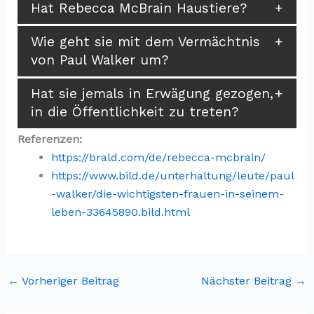
Hat Rebecca McBrain Haustiere?
Wie geht sie mit dem Vermächtnis
von Paul Walker um?
Hat sie jemals in Erwägung gezogen,
in die Öffentlichkeit zu treten?
Referenzen:
https://brald.com/de/rebecca-mcbrain/
https://www.bild.de/unterhaltung/leute/paul
-walker/die-wichtigsten-frauen-in-seinem-
leben-33645890.bild.html
←
Vorheriger Beitrag
Nächster Beitrag
→