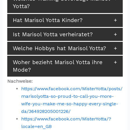
Yotta?
Hat Marisol Yotta Kinder?
Ist Marisol Yotta verheiratet?
Welche Hobbys hat Marisol Yotta?
Woher bezieht Marisol Yotta ihre
Mode?
Nachweise:
https://www.facebook.com/MisterYotta/posts/
marisolyotta-so-proud-to-call-you-more-
wife-you-make-me-so-happy-every-single-
da/364928205001226/
https://www.facebook.com/MisterYotta/?
locale=en_GB