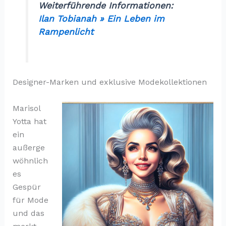
Weiterführende Informationen:
Ilan Tobianah » Ein Leben im
Rampenlicht
Designer-Marken und exklusive Modekollektionen
Marisol
Yotta hat
ein
außerge
wöhnlich
es
Gespür
für Mode
und das