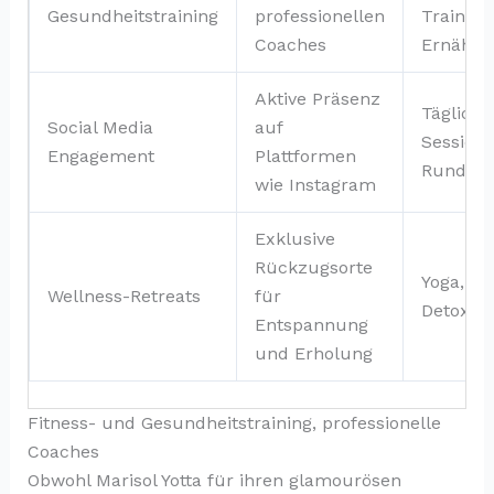
Gesundheitstraining
professionellen
Training
Coaches
Ernähru
Aktive Präsenz
Tägliche
Social Media
auf
Sessions
Engagement
Plattformen
Runden
wie Instagram
Exklusive
Rückzugsorte
Yoga, Me
Wellness-Retreats
für
Detox-P
Entspannung
und Erholung
Fitness- und Gesundheitstraining, professionelle
Coaches
Obwohl Marisol Yotta für ihren glamourösen