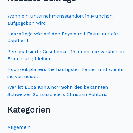
h
e
Wenn ein Unternehmensstandort in München
n
aufgegeben wird
n
Haarpflege wie bei den Royals mit Fokus auf die
Kopfhaut
a
c
Personalisierte Geschenke: 15 Ideen, die wirklich in
Erinnerung bleiben
h
Hochzeit planen: Die häufigsten Fehler und wie ihr
:
sie vermeidet
Wer ist Luca Kohlund? Sohn des bekannten
Schweizer Schauspielers Christian Kohlund
Kategorien
Allgemein