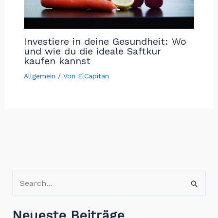
Investiere in deine Gesundheit: Wo
und wie du die ideale Saftkur
kaufen kannst
Allgemein
/ Von
ElCapitan
S
u
c
Neueste Beiträge