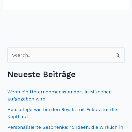
S
u
c
Neueste Beiträge
h
e
Wenn ein Unternehmensstandort in München
n
aufgegeben wird
n
Haarpflege wie bei den Royals mit Fokus auf die
Kopfhaut
a
c
Personalisierte Geschenke: 15 Ideen, die wirklich in