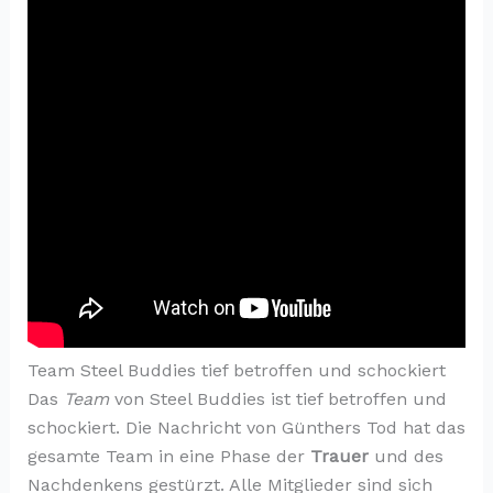
Team Steel Buddies tief betroffen und schockiert
Das
Team
von Steel Buddies ist tief betroffen und
schockiert. Die Nachricht von Günthers Tod hat das
gesamte Team in eine Phase der
Trauer
und des
Nachdenkens gestürzt. Alle Mitglieder sind sich