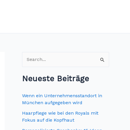
S
u
c
Neueste Beiträge
h
e
Wenn ein Unternehmensstandort in
n
München aufgegeben wird
n
Haarpflege wie bei den Royals mit
Fokus auf die Kopfhaut
a