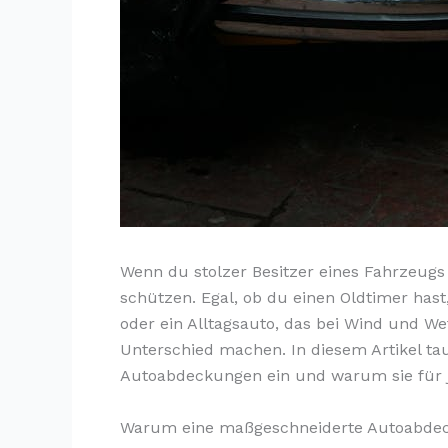
Wenn du stolzer Besitzer eines Fahrzeugs b
schützen. Egal, ob du einen Oldtimer hast
oder ein Alltagsauto, das bei Wind und We
Unterschied machen. In diesem Artikel ta
Autoabdeckungen ein und warum sie für j
Warum eine maßgeschneiderte Autoabde