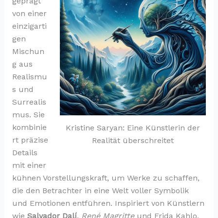
geprägt
von einer
einzigarti
gen
Mischun
g aus
Realismu
s und
Surrealis
mus. Sie
kombinie
Kristine Saryan: Eine Künstlerin der
rt präzise
Realität überschreitet
Details
mit einer
kühnen Vorstellungskraft, um Werke zu schaffen,
die den Betrachter in eine Welt voller Symbolik
und Emotionen entführen. Inspiriert von Künstlern
wie
Salvador Dalí
,
René Magritte
und Frida Kahlo,