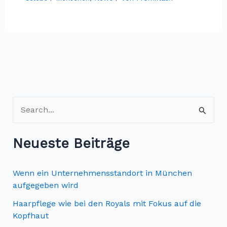
S
u
c
Neueste Beiträge
h
e
Wenn ein Unternehmensstandort in München
n
aufgegeben wird
n
Haarpflege wie bei den Royals mit Fokus auf die
Kopfhaut
a