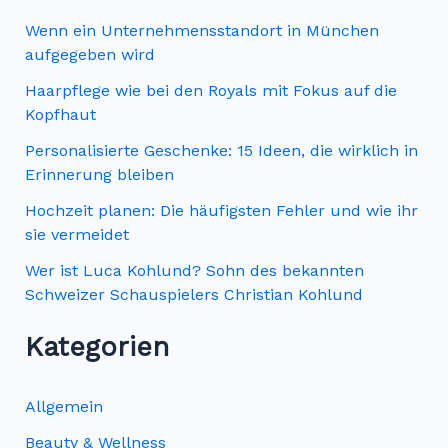
e
Wenn ein Unternehmensstandort in München
n
aufgegeben wird
n
Haarpflege wie bei den Royals mit Fokus auf die
Kopfhaut
a
c
Personalisierte Geschenke: 15 Ideen, die wirklich in
Erinnerung bleiben
h
Hochzeit planen: Die häufigsten Fehler und wie ihr
:
sie vermeidet
Wer ist Luca Kohlund? Sohn des bekannten
Schweizer Schauspielers Christian Kohlund
Kategorien
Allgemein
Beauty & Wellness