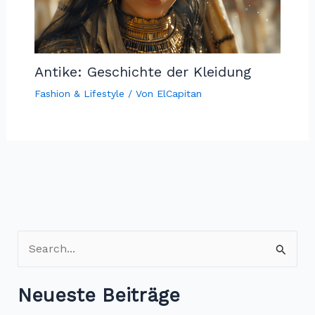
Antike: Geschichte der Kleidung
Fashion & Lifestyle
/ Von
ElCapitan
S
u
c
Neueste Beiträge
h