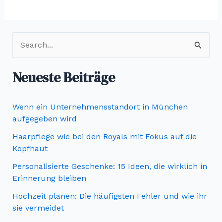
S
u
c
Neueste Beiträge
h
e
Wenn ein Unternehmensstandort in München
n
aufgegeben wird
n
Haarpflege wie bei den Royals mit Fokus auf die
Kopfhaut
a
c
Personalisierte Geschenke: 15 Ideen, die wirklich in
Erinnerung bleiben
h
Hochzeit planen: Die häufigsten Fehler und wie ihr
:
sie vermeidet