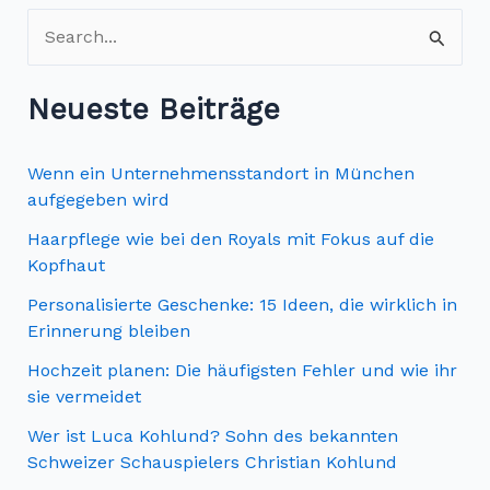
S
u
c
Neueste Beiträge
h
e
Wenn ein Unternehmensstandort in München
n
aufgegeben wird
n
Haarpflege wie bei den Royals mit Fokus auf die
Kopfhaut
a
c
Personalisierte Geschenke: 15 Ideen, die wirklich in
Erinnerung bleiben
h
Hochzeit planen: Die häufigsten Fehler und wie ihr
:
sie vermeidet
Wer ist Luca Kohlund? Sohn des bekannten
Schweizer Schauspielers Christian Kohlund