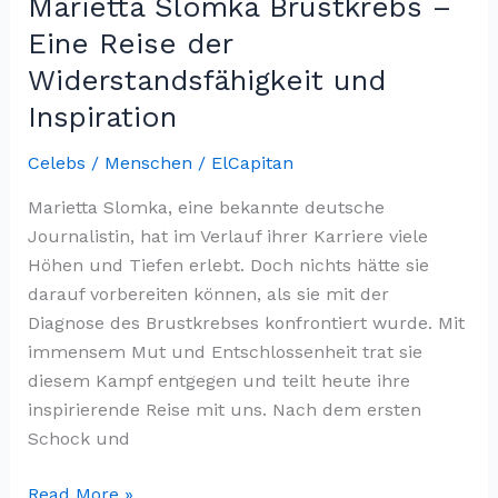
Marietta Slomka Brustkrebs –
in
Eine Reise der
der
Widerstandsfähigkeit und
Türkei
Inspiration
Celebs / Menschen
/
ElCapitan
Marietta Slomka, eine bekannte deutsche
Journalistin, hat im Verlauf ihrer Karriere viele
Höhen und Tiefen erlebt. Doch nichts hätte sie
darauf vorbereiten können, als sie mit der
Diagnose des Brustkrebses konfrontiert wurde. Mit
immensem Mut und Entschlossenheit trat sie
diesem Kampf entgegen und teilt heute ihre
inspirierende Reise mit uns. Nach dem ersten
Schock und
Marietta
Read More »