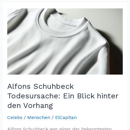
Rares-
Händler
Gestorben:
Ein
Verlust
Für
Die
Antiquitätenwelt
Alfons Schuhbeck
Todesursache: Ein Blick hinter
den Vorhang
Celebs / Menschen
/
ElCapitan
Alfons Schuhbeck war einer der bekanntesten