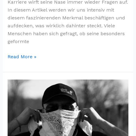
Karriere wirft seine Nase immer wieder Fragen auf.
In diesem Artikel werden wir uns intensiv mit
diesem faszinierenden Merkmal beschäftigen und
aufdecken, was wirklich dahinter steckt. Viele
Menschen haben sich gefragt, ob seine besonders
geformte
Alles
Read More »
über
Claude-
Oliver
Rudolph
Nase
–
was
steckt
dahinter