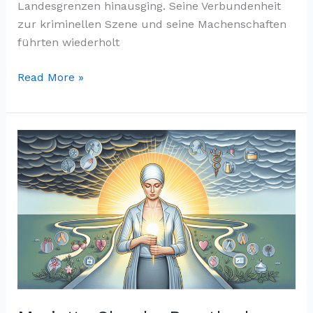
Landesgrenzen hinausging. Seine Verbundenheit
zur kriminellen Szene und seine Machenschaften
führten wiederholt
Die
Read More »
ungeschminkte
Wahrheit
über
Necati
Arabaci
(1972-
heute):
Vom
Hells
Angels
Boss
zum
Neuanfang