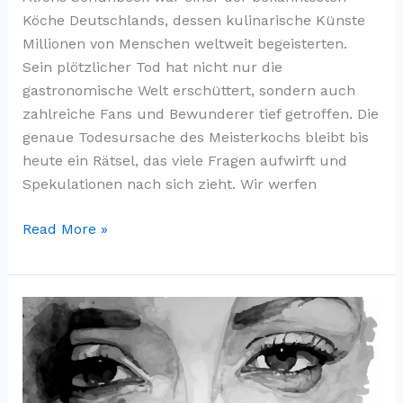
Köche Deutschlands, dessen kulinarische Künste
Millionen von Menschen weltweit begeisterten.
Sein plötzlicher Tod hat nicht nur die
gastronomische Welt erschüttert, sondern auch
zahlreiche Fans und Bewunderer tief getroffen. Die
genaue Todesursache des Meisterkochs bleibt bis
heute ein Rätsel, das viele Fragen aufwirft und
Spekulationen nach sich zieht. Wir werfen
Alfons
Read More »
Schuhbeck
Todesursache:
Ein
Blick
hinter
den
Vorhang