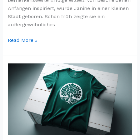
bemerkenswerte Erfolge erzielt. Von bescheidenen
Anfängen inspiriert, wurde Janine in einer kleinen
Stadt geboren. Schon früh zeigte sie ein
außergewöhnliches
Janine
Read More »
Tate:
Eine
Inspiration
für
Frauen
auf
der
ganzen
Welt