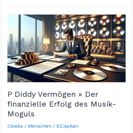
Schlaganfall:
der
die
Nation
bewegt
P Diddy Vermögen » Der
finanzielle Erfolg des Musik-
Moguls
Celebs / Menschen
/
ElCapitan