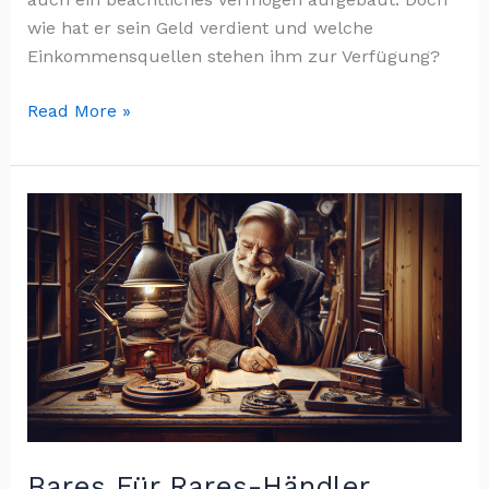
wie hat er sein Geld verdient und welche
Einkommensquellen stehen ihm zur Verfügung?
The
Read More »
Undertaker
Vermögen
»
Wie
reich
ist
der
Wrestling-
Star
Bares Für Rares-Händler